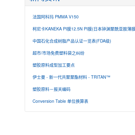
法国阿科玛 PMMA V150
柯尼卡KANEKA PI膜12.5N PI膜(日本钟渊聚酰亚胺薄膜
中国石化合成树脂产品认证一览表(FDA级)
超市/市场免费塑料袋之纠纷
塑胶原料成型加工要点
伊士曼 - 新一代共聚聚酯材料 - TRITAN™
塑胶原料－报关编码
Conversion Table 单位换算表