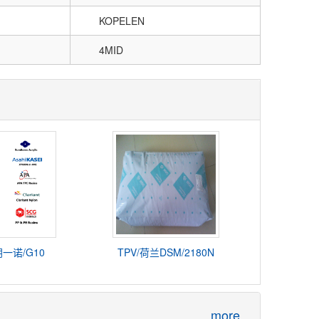
KOPELEN
4MID
阴一诺/G10
TPV/荷兰DSM/2180N
more