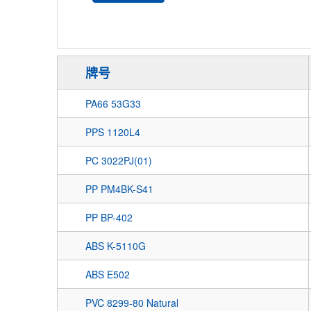
牌号
PA66 53G33
PPS 1120L4
PC 3022PJ(01)
PP PM4BK-S41
PP BP-402
ABS K-5110G
ABS E502
PVC 8299-80 Natural