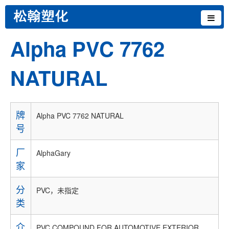
Alpha PVC 7762
NATURAL
牌
Alpha PVC 7762 NATURAL
号
厂
AlphaGary
家
分
PVC，未指定
类
介
PVC COMPOUND FOR AUTOMOTIVE EXTERIOR