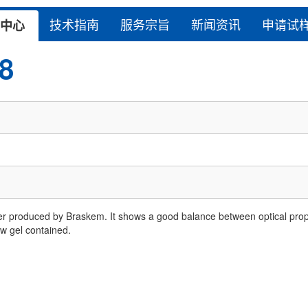
技术指南
服务宗旨
新闻资讯
申请试
中心
8
roduced by Braskem. It shows a good balance between optical properti
low gel contained.