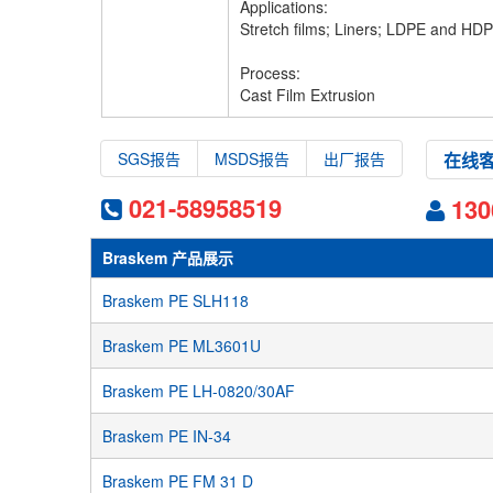
Applications:
Stretch films; Liners; LDPE and HDP
Process:
Cast Film Extrusion
SGS报告
MSDS报告
出厂报告
在线
021-58958519
13
Braskem 产品展示
Braskem PE SLH118
Braskem PE ML3601U
Braskem PE LH-0820/30AF
Braskem PE IN-34
Braskem PE FM 31 D