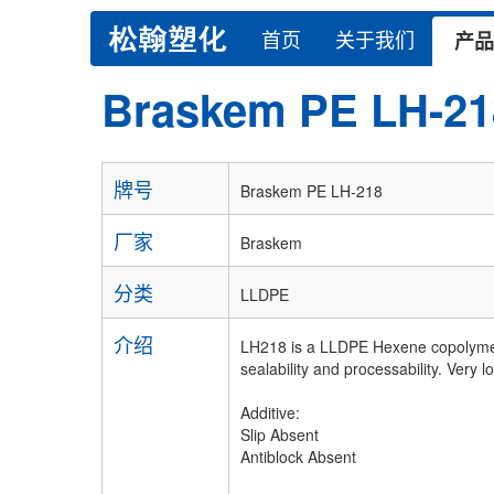
首页
关于我们
产品
Braskem PE LH-21
牌号
Braskem PE LH-218
厂家
Braskem
分类
LLDPE
介绍
LH218 is a LLDPE Hexene copolymer p
sealability and processability. Very 
Additive:
Slip Absent
Antiblock Absent