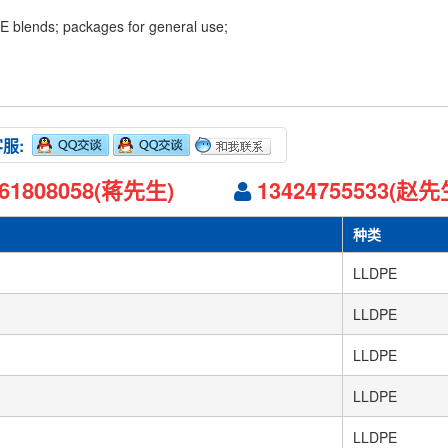
E blends; packages for general use;
客服:
061808058(蒋先生)
13424755533(赵先
种类
LLDPE
LLDPE
LLDPE
LLDPE
LLDPE