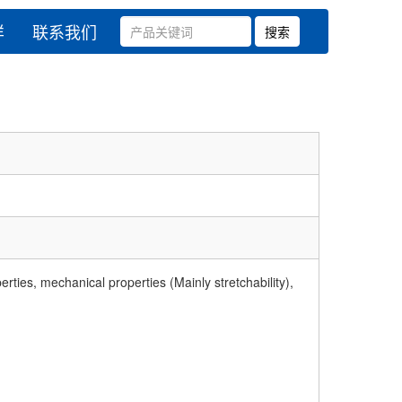
样
联系我们
es, mechanical properties (Mainly stretchability),