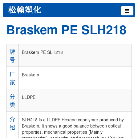
Braskem PE SLH218
牌
Braskem PE SLH218
号
厂
Braskem
家
分
LLDPE
类
介
SLH218 is a LLDPE Hexene copolymer produced by
Braskem. It shows a good balance between optical
绍
properties, mechanical properties (Mainly