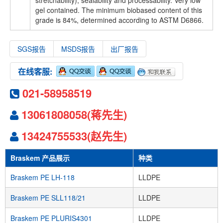
stretchability), sealability and processability. Very low
gel contained. The minimum biobased content of this
grade is 84%, determined according to ASTM D6866.
SGS报告
MSDS报告
出厂报告
在线客服:
021-58958519
13061808058(蒋先生)
13424755533(赵先生)
Braskem 产品展示
种类
Braskem PE LH-118
LLDPE
Braskem PE SLL118/21
LLDPE
Braskem PE PLURIS4301
LLDPE