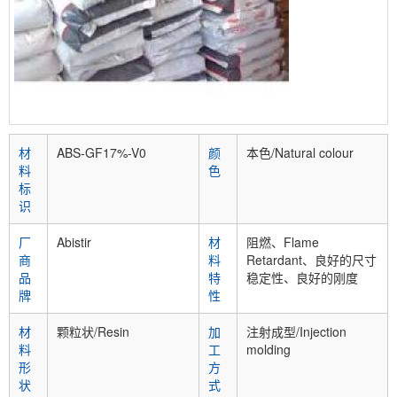
材
ABS-GF17%-V0
颜
本色/Natural colour
料
色
标
识
厂
Abistir
材
阻燃、Flame
商
料
Retardant、良好的尺寸
品
特
稳定性、良好的刚度
牌
性
材
颗粒状/Resin
加
注射成型/Injection
料
工
molding
形
方
状
式