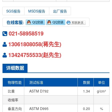
SGS报告
MSDS报告
出厂报告
在线客服:
021-58958519
13061808058(蒋先生)
13424755533(赵先生)
详细数据
物理性能
测试标准
数据
单位
比重
ASTM D792
1.34
g/cm³
收缩率
垂直方向
ASTM D995
0.20
%