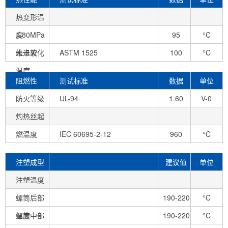
热变形温
度
1.80MPa
95
°C
未退火
维卡软化
ASTM 1525
100
°C
温度
阻燃性
测试标准
数据
单位
防火等级
UL-94
1.60
V-0
灼热丝起
mm
燃温度
-
IEC 60695-2-12
960
°C
注塑成型
建议值
单位
条件
注塑温度
螺筒后部
190-220
°C
温度
螺筒中部
190-220
°C