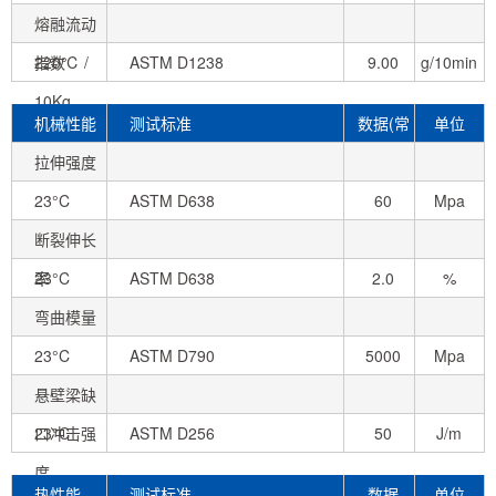
熔融流动
指数
220℃ /
ASTM D1238
9.00
g/10min
10Kg
机械性能
测试标准
数据(常
单位
拉伸强度
态)
23°C
ASTM D638
60
Mpa
断裂伸长
率
23°C
ASTM D638
2.0
%
弯曲模量
23°C
ASTM D790
5000
Mpa
悬壁梁缺
口冲击强
23°C
ASTM D256
50
J/m
度
热性能
测试标准
数据
单位