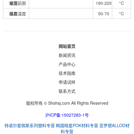
温度
螺筒前部
190-220
°C
温度
模具温度
50-70
°C
网站首页
新闻资讯
产品中心
技术指南
申请试样
联系方式
版权所有 © Shshsj.com All Rights Reserved
沪ICP备:15027283-1号
特诺尔爱佩斯系列塑料专营
韩国晓星POK材料专营
亚罗德ALLOD材
料专营