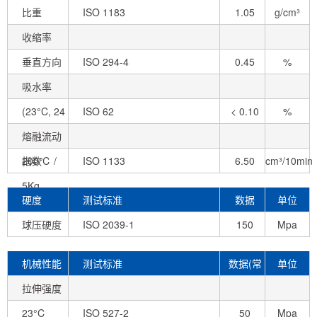
比重
ISO 1183
1.05
g/cm³
收缩率
垂直方向
ISO 294-4
0.45
%
吸水率
(23°C, 24
ISO 62
< 0.10
%
hr)
熔融流动
指数
200℃ /
ISO 1133
6.50
cm³/10min
5Kg
硬度
测试标准
数据
单位
球压硬度
ISO 2039-1
150
Mpa
机械性能
测试标准
数据(常
单位
拉伸强度
态)
23°C
ISO 527-2
50
Mpa