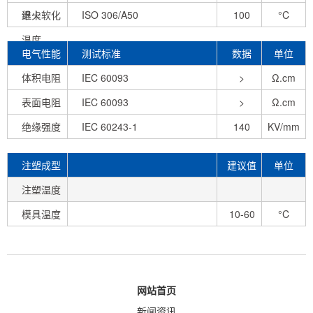
退火
维卡软化
ISO 306/A50
100
°C
温度
电气性能
测试标准
数据
单位
体积电阻
IEC 60093
>
Ω.cm
表面电阻
IEC 60093
1.0E+18
>
Ω.cm
绝缘强度
IEC 60243-1
1.0E+14
140
KV/mm
注塑成型
建议值
单位
条件
注塑温度
模具温度
10-60
°C
网站首页
新闻资讯