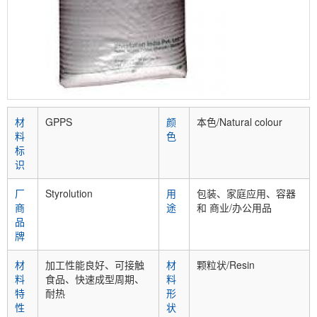
材
GPPS
颜
本色/Natural colour
料
色
标
识
厂
Styrolution
用
包装、家庭应用、容器
商
途
和 商业/办公用品
品
牌
材
加工性能良好、可接触
材
颗粒状/Resin
料
食品、快速成型周期、
料
特
耐热
形
性
状