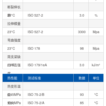
断裂伸长
率
23°C
ISO 527-2
3.0
%
拉伸模量
23°C
ISO 527-2
3300
Mpa
弯曲强度
23°C
ISO 178
98
Mpa
简支梁缺
口冲击强
23°C
ISO 179/1eA
3.0
kJ/m²
度
热性能
测试标准
数据
单位
热变形温
度
0.45MPa
ISO 75-2/B
93
°C
退火
1.80MPa
ISO 75-2/A
85
°C