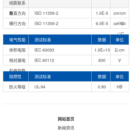
线膨胀系
数
垂直方向
ISO 11359-2
1.0E-5
cm/cm
横行方向
ISO 11359-2
6.0E-5
cm/cm
／°C
／°C
电气性能
测试标准
数据
单位
体积电阻
IEC 60093
1.0E+13
Ω.cm
相对漏电
IEC 60112
600
V
起痕指数
阻燃性
测试标准
数据
单位
防火等级
UL-94
0.80
HB
mm
网站首页
新闻资讯