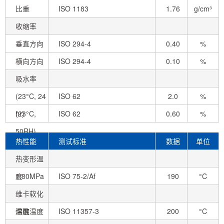
比重
ISO 1183
1.76
g/cm³
收缩率
垂直方向
ISO 294-4
0.40
%
横向方向
ISO 294-4
0.10
%
吸水率
(23°C, 24
ISO 62
2.0
%
hr)
(23°C,
ISO 62
0.60
%
50RH)
热性能
测试标准
数据
单位
热变形温
度
1.80MPa
ISO 75-2/Af
190
°C
未退火
维卡软化
温度
熔融温度
ISO 11357-3
200
°C