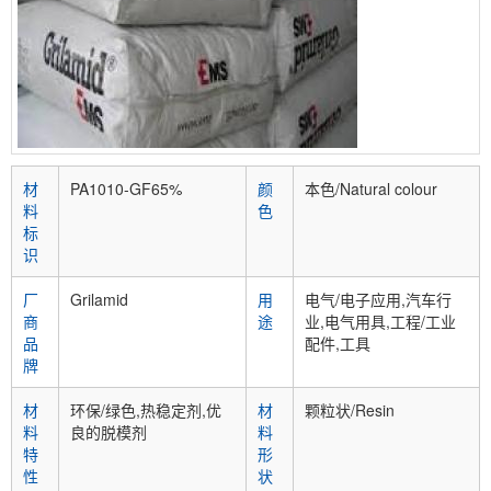
材
PA1010-GF65%
颜
本色/Natural colour
料
色
标
识
厂
Grilamid
用
电气/电子应用,汽车行
商
途
业,电气用具,工程/工业
品
配件,工具
牌
材
环保/绿色,热稳定剂,优
材
颗粒状/Resin
料
良的脱模剂
料
特
形
性
状