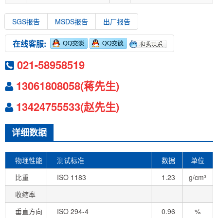
SGS报告
MSDS报告
出厂报告
在线客服:
021-58958519
13061808058(蒋先生)
13424755533(赵先生)
详细数据
物理性能
测试标准
数据
单位
比重
ISO 1183
1.23
g/cm³
收缩率
垂直方向
ISO 294-4
0.96
%