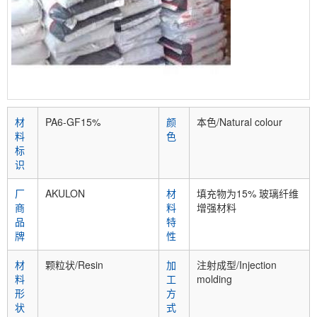
材
PA6-GF15%
颜
本色/Natural colour
料
色
标
识
厂
AKULON
材
填充物为15% 玻璃纤维
商
料
增强材料
品
特
牌
性
材
颗粒状/Resin
加
注射成型/Injection
料
工
molding
形
方
状
式