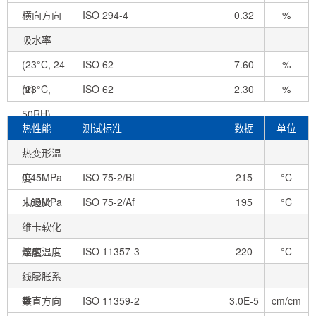
横向方向
ISO 294-4
0.32
%
吸水率
(23°C, 24
ISO 62
7.60
%
hr)
(23°C,
ISO 62
2.30
%
50RH)
热性能
测试标准
数据
单位
热变形温
度
0.45MPa
ISO 75-2/Bf
215
°C
未退火
1.80MPa
ISO 75-2/Af
195
°C
未退火
维卡软化
温度
熔融温度
ISO 11357-3
220
°C
线膨胀系
数
垂直方向
ISO 11359-2
3.0E-5
cm/cm