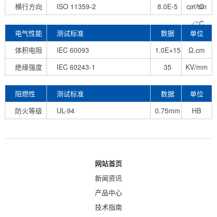
横行方向
ISO 11359-2
8.0E-5
cm/cm
／°C
／°C
电气性能
测试标准
数据
单位
体积电阻
IEC 60093
1.0E+15
Ω.cm
绝缘强度
IEC 60243-1
35
KV/mm
阻燃性
测试标准
数据
单位
防火等级
UL-94
0.75mm
HB
网站首页
新闻资讯
产品中心
技术指南