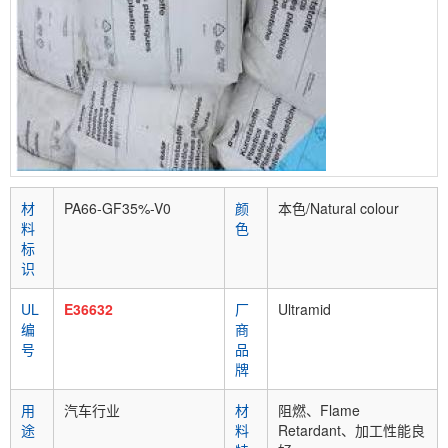
材
PA66-GF35%-V0
颜
本色/Natural colour
料
色
标
识
UL
E36632
厂
Ultramid
编
商
号
品
牌
用
汽车行业
材
阻燃、Flame
途
料
Retardant、加工性能良