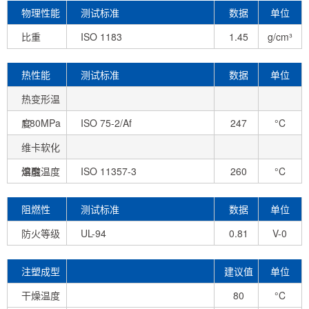
物理性能
测试标准
数据
单位
比重
ISO 1183
1.45
g/cm³
热性能
测试标准
数据
单位
热变形温
度
1.80MPa
ISO 75-2/Af
247
°C
未退火
维卡软化
温度
熔融温度
ISO 11357-3
260
°C
阻燃性
测试标准
数据
单位
防火等级
UL-94
0.81
V-0
mm
注塑成型
建议值
单位
条件
干燥温度
80
°C