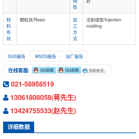
特
好
性
材
颗粒状/Resin
加
注射成型/Injection
料
工
molding
形
方
状
式
SGS报告
MSDS报告
出厂报告
在线客服:
021-58958519
13061808058(蒋先生)
13424755533(赵先生)
详细数据