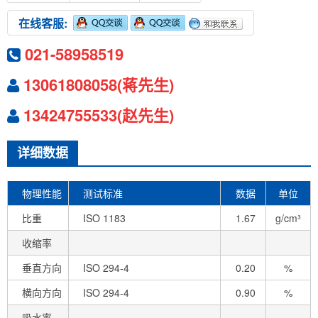
在线客服:
021-58958519
13061808058(蒋先生)
13424755533(赵先生)
详细数据
物理性能
测试标准
数据
单位
比重
ISO 1183
1.67
g/cm³
收缩率
垂直方向
ISO 294-4
0.20
%
横向方向
ISO 294-4
0.90
%
吸水率