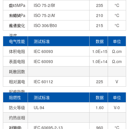
度
0.45MPa
ISO 75-2/Bf
235
°C
未退火
1.80MPa
ISO 75-2/Af
210
°C
未退火
维卡软化
ISO 306/B50
215
°C
温度
电气性能
测试标准
数据
单位
体积电阻
IEC 60093
1.0E+15
Ω.cm
表面电阻
IEC 60093
1.0E+14
Ω.cm
耗散因数
相对漏电
IEC 60112
225
V
起痕指数
阻燃性
测试标准
数据
单位
防火等级
UL-94
1.60
V-0
灼热丝相
mm
对温度
2.0mm
IEC 60695-2-13
960
°C