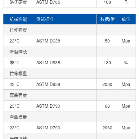
洛氏硬度
ASTM D785
108
R
机械性能
测试标准
数据(常
单位
拉伸强度
态)
23°C
ASTM D638
50
Mpa
断裂伸长
率
23°C
ASTM D638
180
%
拉伸模量
23°C
ASTM D638
2030
Mpa
弯曲强度
23°C
ASTM D790
68
Mpa
弯曲模量
23°C
ASTM D790
2060
Mpa
悬壁梁缺