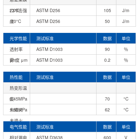
口冲击强
23°C
ASTM D256
105
J/m
度
-40°C
ASTM D256
50
J/m
光学性能
测试标准
数据
单位
透射率
ASTM D1003
90
％
μm
雾 度 μm
ASTM D1003
0.2
％
热性能
测试标准
数据
单位
热变形温
度
0.45MPa
70
°C
未退火
1.80MPa
62
°C
未退火
电气性能
测试标准
数据
单位
相对漏电
ASTM D3638
600
V