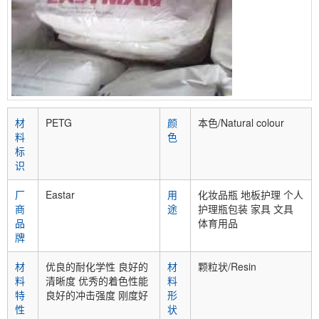
材
PETG
颜
本色/Natural colour
料
色
标
识
厂
Eastar
用
化妆品瓶 地板护理 个人
商
途
护理瓶包装 家具 文具
品
体育用品
牌
材
优良的耐化学性 良好的
材
颗粒状/Resin
料
清晰度 优秀的着色性能
料
特
良好的冲击强度 刚度好
形
性
状