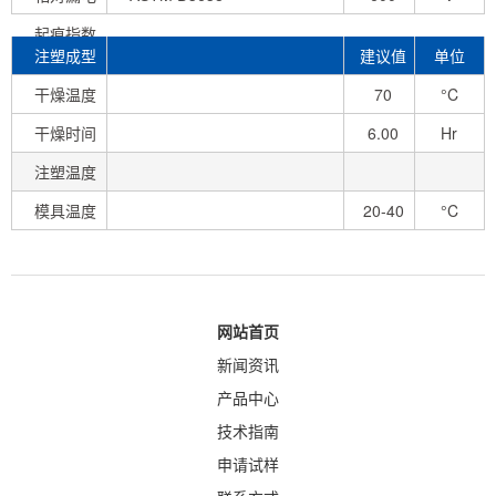
起痕指数
注塑成型
建议值
单位
条件
干燥温度
70
°C
干燥时间
6.00
Hr
注塑温度
模具温度
20-40
°C
网站首页
新闻资讯
产品中心
技术指南
申请试样