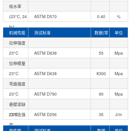
吸水率
(23°C, 24
ASTM D570
0.40
%
hr)
机械性能
测试标准
数据(常
单位
拉伸强度
态)
23°C
ASTM D638
55
Mpa
拉伸模量
23°C
ASTM D638
8300
Mpa
弯曲强度
23°C
ASTM D790
90
Mpa
悬壁梁缺
口冲击强
23°C
ASTM D256
35
J/m
度
热性能
测试标准
数据
单位