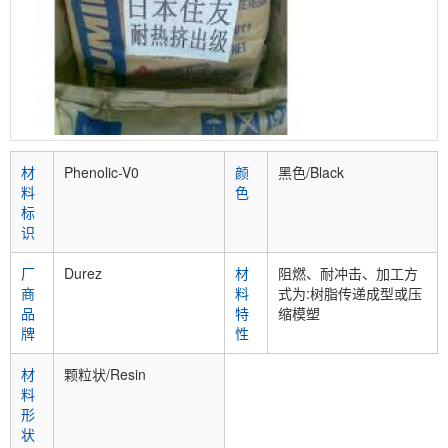
材
Phenolic-V0
颜
黑色/Black
料
色
标
识
厂
Durez
材
阻燃、耐冲击、加工方
商
料
式为:树脂传递成型或压
品
特
缩模塑
牌
性
材
颗粒状/Resin
料
形
状