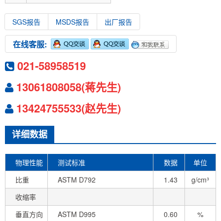
SGS报告
MSDS报告
出厂报告
在线客服:
021-58958519
13061808058(蒋先生)
13424755533(赵先生)
详细数据
物理性能
测试标准
数据
单位
比重
ASTM D792
1.43
g/cm³
收缩率
垂直方向
ASTM D995
0.60
%