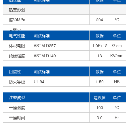
热变形温
度
1.80MPa
204
°C
未退火
电气性能
测试标准
数据
单位
体积电阻
ASTM D257
1.0E+12
Ω.cm
绝缘强度
ASTM D149
13
KV/mm
阻燃性
测试标准
数据
单位
防火等级
UL-94
1.50
HB
mm
注塑成型
建议值
单位
条件
干燥温度
100
°C
干燥时间
-100
3.0
Hr