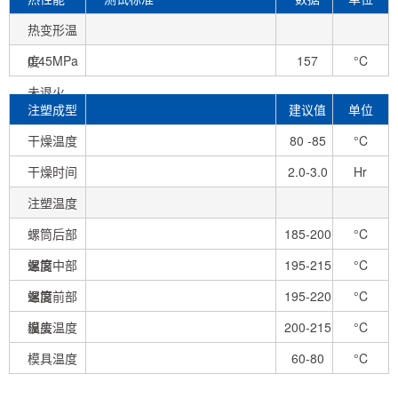
热变形温
度
0.45MPa
157
°C
未退火
注塑成型
建议值
单位
条件
干燥温度
80 -85
°C
干燥时间
2.0-3.0
Hr
注塑温度
螺筒后部
185-200
°C
温度
螺筒中部
195-215
°C
温度
螺筒前部
195-220
°C
温度
模头温度
200-215
°C
模具温度
60-80
°C