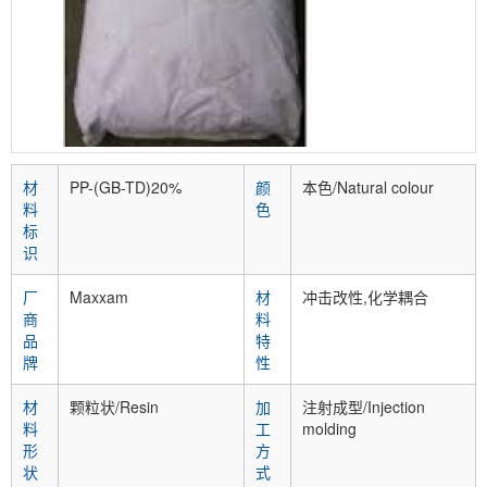
材
PP-(GB-TD)20%
颜
本色/Natural colour
料
色
标
识
厂
Maxxam
材
冲击改性,化学耦合
商
料
品
特
牌
性
材
颗粒状/Resin
加
注射成型/Injection
料
工
molding
形
方
状
式