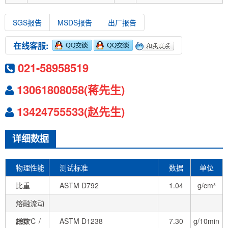
SGS报告
MSDS报告
出厂报告
在线客服:
021-58958519
13061808058(蒋先生)
13424755533(赵先生)
详细数据
物理性能
测试标准
数据
单位
比重
ASTM D792
1.04
g/cm³
熔融流动
指数
230℃ /
ASTM D1238
7.30
g/10min