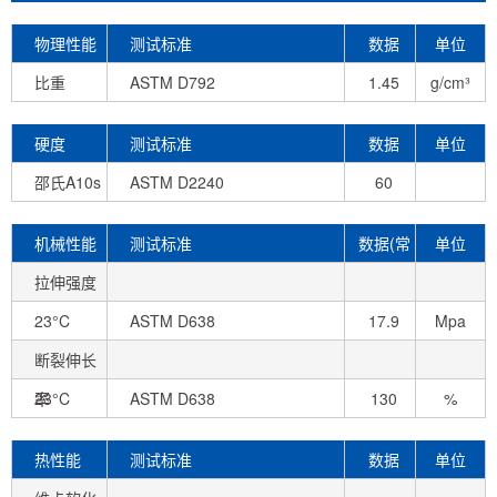
物理性能
测试标准
数据
单位
比重
ASTM D792
1.45
g/cm³
硬度
测试标准
数据
单位
邵氏A10s
ASTM D2240
60
机械性能
测试标准
数据(常
单位
拉伸强度
态)
23°C
ASTM D638
17.9
Mpa
断裂伸长
率
23°C
ASTM D638
130
%
热性能
测试标准
数据
单位