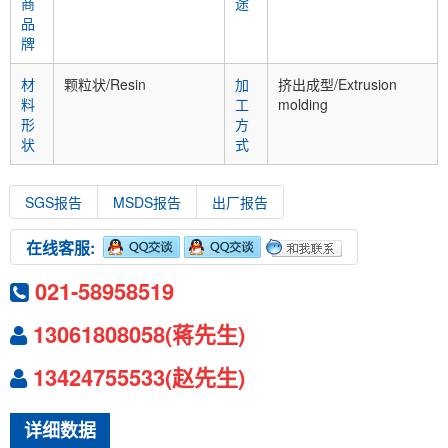
商
途
品
牌
材
颗粒状/Resin
加
挤出成型/Extrusion
料
工
molding
形
方
状
式
SGS报告
MSDS报告
出厂报告
在线客服:
021-58958519
13061808058(蒋先生)
13424755533(赵先生)
详细数据