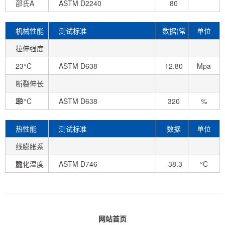
邵氏A
ASTM D2240
80
机械性能
测试标准
数据(常
单位
拉伸强度
态)
23°C
ASTM D638
12.80
Mpa
断裂伸长
率
23°C
ASTM D638
320
%
热性能
测试标准
数据
单位
线膨胀系
数
脆化温度
ASTM D746
-38.3
°C
网站首页