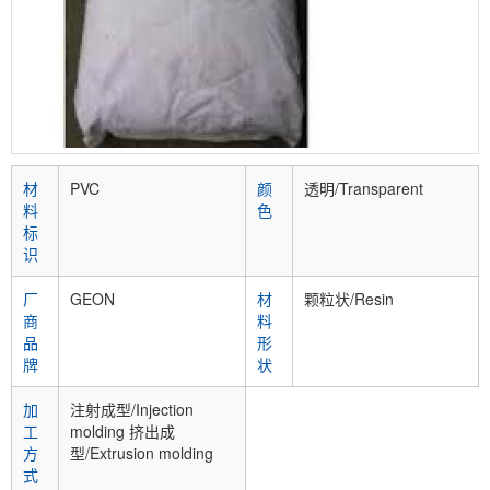
材
PVC
颜
透明/Transparent
料
色
标
识
厂
GEON
材
颗粒状/Resin
商
料
品
形
牌
状
加
注射成型/Injection
工
molding 挤出成
方
型/Extrusion molding
式