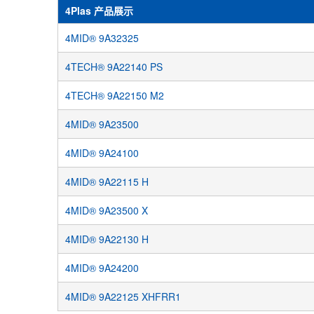
4Plas 产品展示
4MID® 9A32325
4TECH® 9A22140 PS
4TECH® 9A22150 M2
4MID® 9A23500
4MID® 9A24100
4MID® 9A22115 H
4MID® 9A23500 X
4MID® 9A22130 H
4MID® 9A24200
4MID® 9A22125 XHFRR1