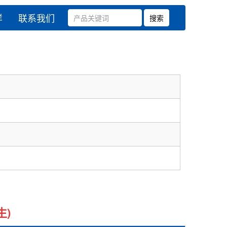
样
联系我们
生)